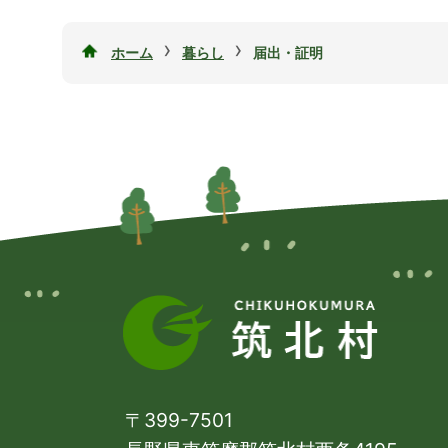
›
›
ホーム
暮らし
届出・証明
〒399-7501