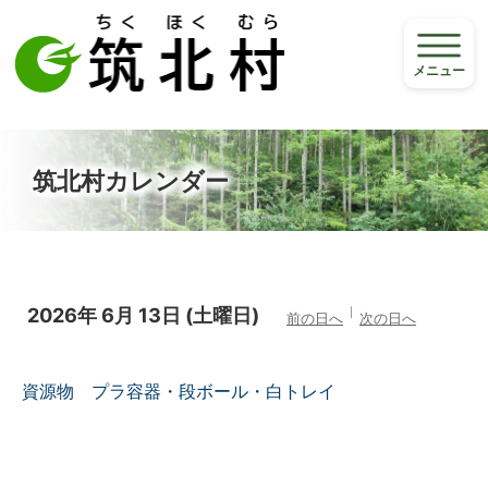
メニュー
筑北村カレンダー
2026年
6月
13日
(土
曜日
)
前の日へ
次の日へ
資源物 プラ容器・段ボール・白トレイ