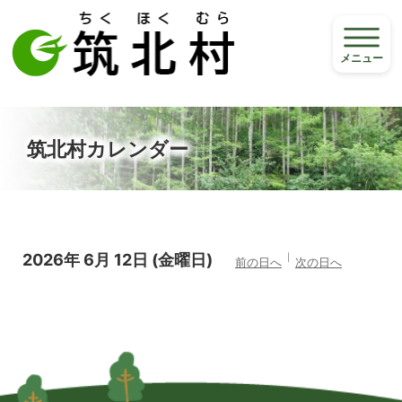
メニュー
筑北村カレンダー
2026年
6月
12日
(金
曜日
)
前の日へ
次の日へ