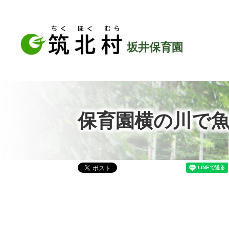
坂井保育園
保育園横の川で