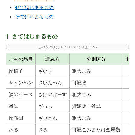
せではじまるもの
そではじまるもの
さではじまるもの
ごみの品目
読み方
分別区分
出し
座椅子
ざいす
粗大ごみ
サインペン
さいんぺん
可燃物
酒のケース
さけのけーす
粗大ごみ
雑誌
ざっし
資源物・雑誌
座布団
ざぶとん
粗大ごみ
ざる
ざる
可燃ごみまたは金属類