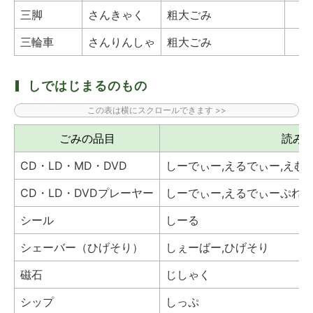
三脚
さんきゃく
粗大ごみ
三輪車
さんりんしゃ
粗大ごみ
しではじまるのもの
ごみの品目
読み
CD・LD・MD・DVD
しーでぃー,えるでぃー,えむ
CD・LD・DVDプレーヤー
しーでぃー,えるでぃーぷれ
シール
しーる
シェーバー（ひげそり）
しぇーばー,ひげそり
磁石
じしゃく
シップ
しっぷ