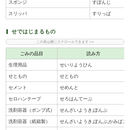
スポンジ
すぽんじ
スリッパ
すりっぱ
せではじまるもの
ごみの品目
読み方
生理用品
せいりようひん
せともの
せともの
セメント
せめんと
セロハンテープ
せろはんてーぷ
洗剤容器（ポンプ式）
せんざいようき,ぽんぷ
洗剤容器（紙箱製）
せんざいようき,ぽんぷ,かみばこ