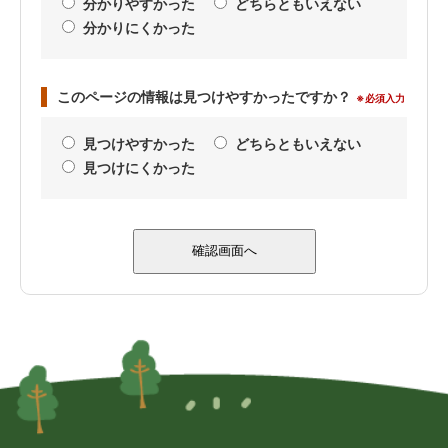
分かりやすかった
どちらともいえない
分かりにくかった
このページの情報は見つけやすかったですか？
※必須入力
見つけやすかった
どちらともいえない
見つけにくかった