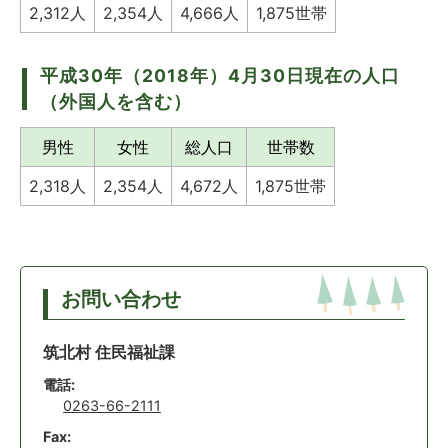
2,312人
2,354人
4,666人
1,875世帯
平成30年（2018年）4月30日現在の人口
（外国人を含む）
男性
女性
総人口
世帯数
2,318人
2,354人
4,672人
1,875世帯
お問い合わせ
筑北村 住民福祉課
電話:
0263-66-2111
Fax: