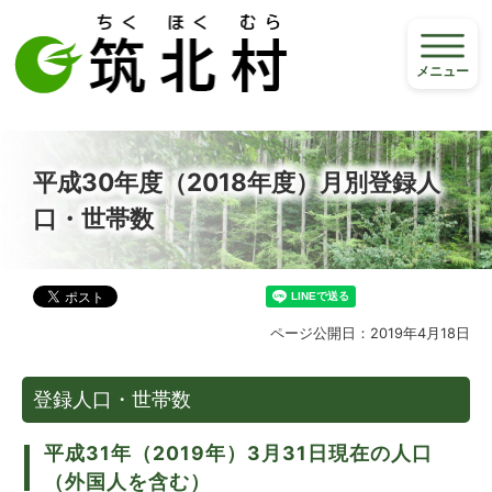
メニュー
平成30年度（2018年度）月別登録人
口・世帯数
ページ公開日：2019年4月18日
登録人口・世帯数
平成31年（2019年）3月31日現在の人口
（外国人を含む）