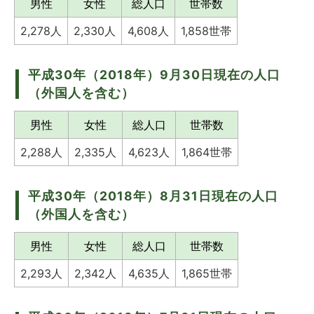
男性
女性
総人口
世帯数
2,278人
2,330人
4,608人
1,858世帯
平成30年（2018年）9月30日現在の人口
（外国人を含む）
男性
女性
総人口
世帯数
2,288人
2,335人
4,623人
1,864世帯
平成30年（2018年）8月31日現在の人口
（外国人を含む）
男性
女性
総人口
世帯数
2,293人
2,342人
4,635人
1,865世帯