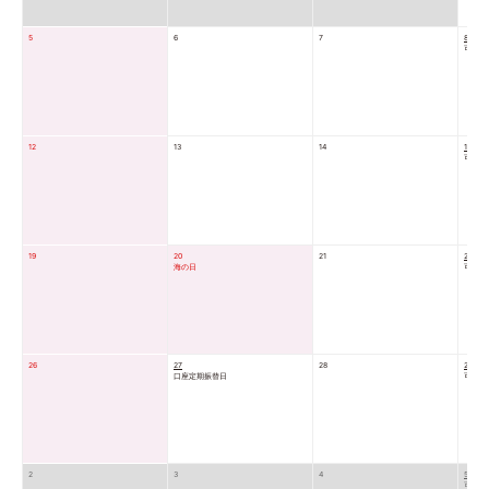
5
6
7
8
可燃物
12
13
14
15
可燃物
19
20
21
22
海の日
可燃物
26
27
28
29
口座定期振替日
可燃物
2
3
4
5
可燃物