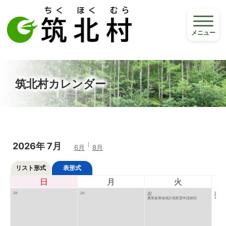
メニュー
筑北村カレンダー
2026年
7月
6月
8月
リスト形式
表形式
日
月
火
28
29
30
1
農業振興地域計画変更申請締切
可燃物