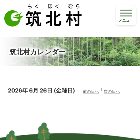
メニュー
筑北村カレンダー
2026年
6月
26日
(金
曜日
)
前の日へ
次の日へ